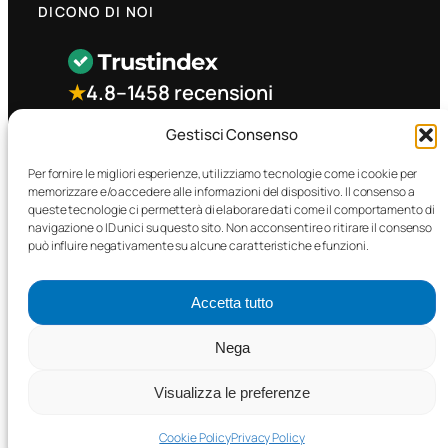
DICONO DI NOI
★
4.8
–
1458 recensioni
Gestisci Consenso
CONTATTO RAPIDO
Per fornire le migliori esperienze, utilizziamo tecnologie come i cookie per
memorizzare e/o accedere alle informazioni del dispositivo. Il consenso a
queste tecnologie ci permetterà di elaborare dati come il comportamento di
Facebook
navigazione o ID unici su questo sito. Non acconsentire o ritirare il consenso
può influire negativamente su alcune caratteristiche e funzioni.
Accetta tutto
Nega
©2025 MTC Automotive s.r.l. . Tutti i diritti riservati. – P.I.
02571850698
Visualizza le preferenze
PRIVACY POLICY
•
COOKIE POLICY
Cookie Policy
Privacy Policy