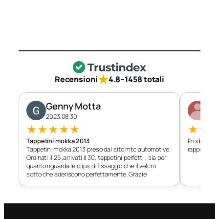
★
Recensioni
4.8
–
1458 totali
Genny Motta
Di
2023.08.30
202
★
★
★
★
★
★
★
Tappetini mokka 2013
Prodotto c
Tappetini mokka 2013 preso dal sito mtc automotive.
rapporto qu
Ordinati il 25 ,arrivati il 30, tappetini perfetti , sia per
quanto riguarda le clips di fissaggio che il velcro
sotto che aderiscono perfettamente. Grazie