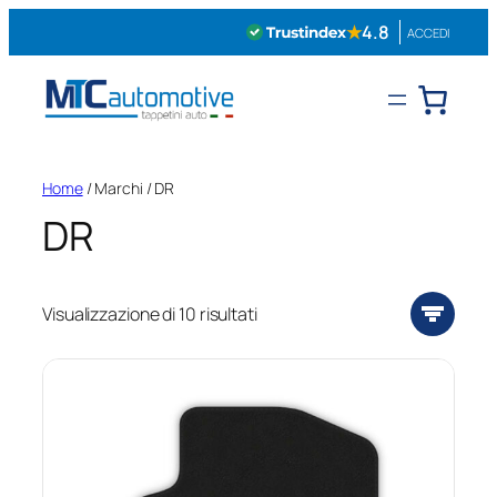
Vai
★
4.8
ACCEDI
al
contenuto
Home
/ Marchi / DR
DR
Visualizzazione di 10 risultati