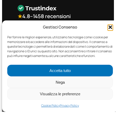
★
4.8
–
1458 recensioni
Gestisci Consenso
CONTATTO RAPIDO
Per fornire le migliori esperienze, utilizziamo tecnologie come i cookie per
memorizzare e/o accedere alle informazioni del dispositivo. Il consenso a
queste tecnologie ci permetterà di elaborare dati come il comportamento di
Facebook
navigazione o ID unici su questo sito. Non acconsentire o ritirare il consenso
può influire negativamente su alcune caratteristiche e funzioni.
Accetta tutto
Nega
©2025 MTC Automotive s.r.l. . Tutti i diritti riservati. – P.I.
02571850698
Visualizza le preferenze
PRIVACY POLICY
•
COOKIE POLICY
Cookie Policy
Privacy Policy