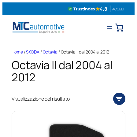
Vai
★
4.8
ACCEDI
al
contenuto
Home
/
SKODA
/
Octavia
/ Octavia II dal 2004 al 2012
Octavia II dal 2004 al
2012
Visualizzazione del risultato