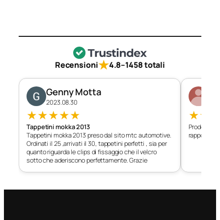
★
Recensioni
4.8
–
1458 totali
Genny Motta
Di
2023.08.30
202
★
★
★
★
★
★
★
Tappetini mokka 2013
Prodotto c
Tappetini mokka 2013 preso dal sito mtc automotive.
rapporto qu
Ordinati il 25 ,arrivati il 30, tappetini perfetti , sia per
quanto riguarda le clips di fissaggio che il velcro
sotto che aderiscono perfettamente. Grazie