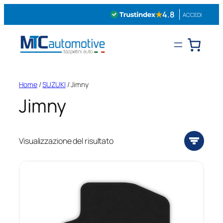
Vai
★
4.8
ACCEDI
al
contenuto
Home
/
SUZUKI
/ Jimny
Jimny
Visualizzazione del risultato