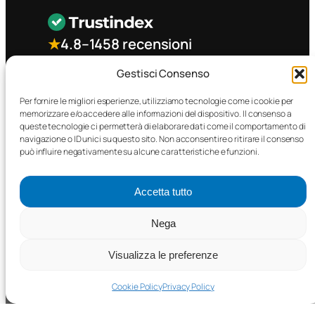
★
4.8
–
1458 recensioni
Gestisci Consenso
CONTATTO RAPIDO
Per fornire le migliori esperienze, utilizziamo tecnologie come i cookie per
memorizzare e/o accedere alle informazioni del dispositivo. Il consenso a
queste tecnologie ci permetterà di elaborare dati come il comportamento di
Facebook
navigazione o ID unici su questo sito. Non acconsentire o ritirare il consenso
può influire negativamente su alcune caratteristiche e funzioni.
Accetta tutto
Nega
©2025 MTC Automotive s.r.l. . Tutti i diritti riservati. – P.I.
02571850698
Visualizza le preferenze
PRIVACY POLICY
•
COOKIE POLICY
Cookie Policy
Privacy Policy