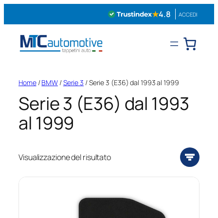
Vai
★
4.8
ACCEDI
al
contenuto
Home
/
BMW
/
Serie 3
/ Serie 3 (E36) dal 1993 al 1999
Serie 3 (E36) dal 1993
al 1999
Visualizzazione del risultato