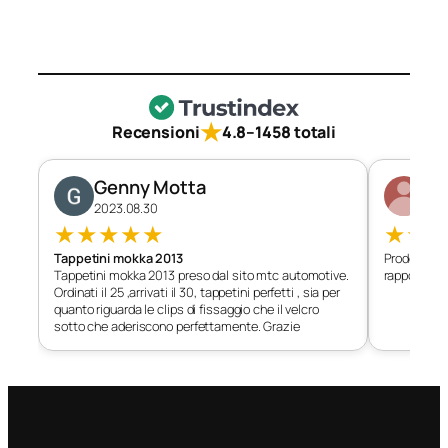
★
Recensioni
4.8
–
1458 totali
Genny Motta
Di
2023.08.30
202
★
★
★
★
★
★
★
Tappetini mokka 2013
Prodotto c
Tappetini mokka 2013 preso dal sito mtc automotive.
rapporto qu
Ordinati il 25 ,arrivati il 30, tappetini perfetti , sia per
quanto riguarda le clips di fissaggio che il velcro
sotto che aderiscono perfettamente. Grazie