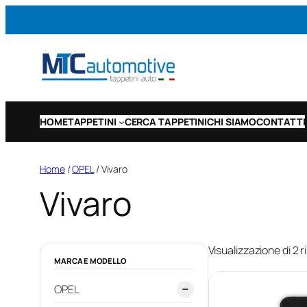
Vai
al
contenuto
HOME
TAPPETINI
CERCA TAPPETINI
CHI SIAMO
CONTATTI
Home
/
OPEL
/ Vivaro
Vivaro
Visualizzazione di 2 ri
MARCA E MODELLO
OPEL
−