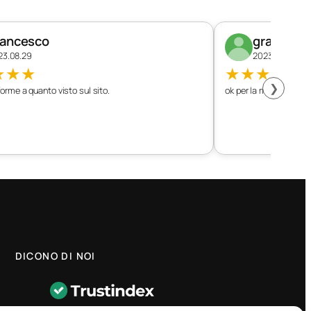
rancesco
graziano
23.08.29
2023.08.26
★
★
★
★
★
★
★
★
❯
orme a quanto visto sul sito.
ok per la mia vettura
DICONO DI NOI