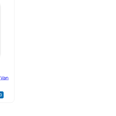
 Van
0