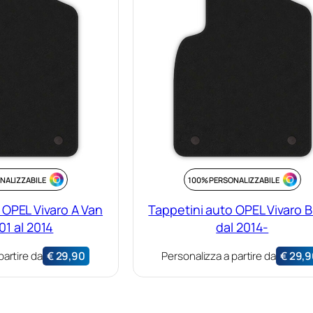
NALIZZABILE
100% PERSONALIZZABILE
 OPEL Vivaro A Van
Tappetini auto OPEL Vivaro B
01 al 2014
dal 2014-
partire da
€
29,90
Personalizza a partire da
€
29,9