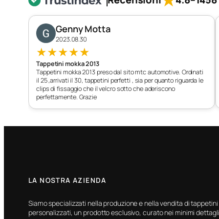
★
2019-
Genny Motta
2023.08.30
★
★
★
★
★
Tappetini mokka 2013
Tappetini mokka 2013 preso dal sito mtc automotive. Ordinati
il 25 ,arrivati il 30, tappetini perfetti , sia per quanto riguarda le
clips di fissaggio che il velcro sotto che aderiscono
perfettamente. Grazie
LA NOSTRA AZIENDA
Siamo specializzati nella produzione e nella vendita di tappetini
personalizzati, un prodotto esclusivo, curato nei minimi dettagli