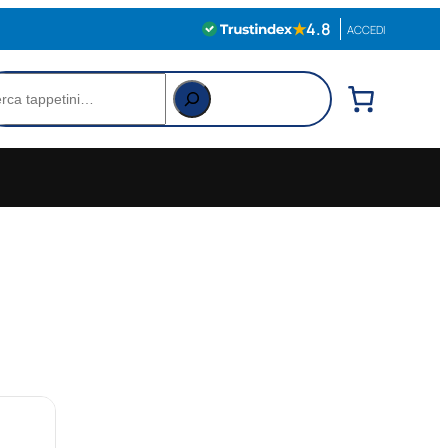
★
4.8
ACCEDI
rca