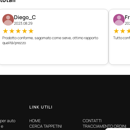
Diego_C
F
2023.08.29
20
★
★
★
★
★
★
★
Prodotto conforme, sagomato come serve, ottimo rapporto
Tutto conf
qualità/prezzo
LINK UTILI
 per auto
HOME
CONTATTI
 e
CERCA TAPPETINI
TRACCIAMENTO ORDINI