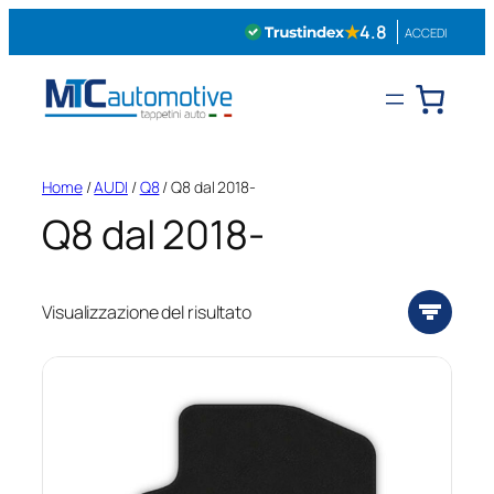
Vai
★
4.8
ACCEDI
al
contenuto
Home
/
AUDI
/
Q8
/ Q8 dal 2018-
Q8 dal 2018-
Visualizzazione del risultato