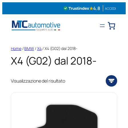
Vai
★
4.8
ACCEDI
al
contenuto
Home
/
BMW
/
X4
/ X4 (G02) dal 2018-
X4 (G02) dal 2018-
Visualizzazione del risultato