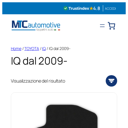
Vai
★
4.8
ACCEDI
al
contenuto
Home
/
TOYOTA
/
IQ
/ IQ dal 2009-
IQ dal 2009-
Visualizzazione del risultato