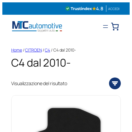
Vai
★
4.8
ACCEDI
al
contenuto
Home
/
CITROEN
/
C4
/ C4 dal 2010-
C4 dal 2010-
Visualizzazione del risultato