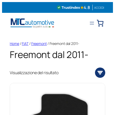
Vai
★
4.8
ACCEDI
al
contenuto
Home
/
FIAT
/
Freemont
/ Freemont dal 2011-
Freemont dal 2011-
Visualizzazione del risultato