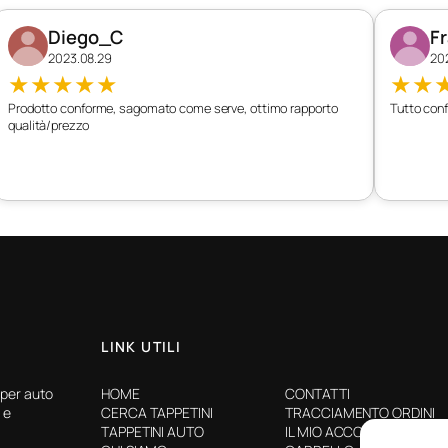
Diego_C
F
2023.08.29
20
★
★
★
★
★
★
★
Prodotto conforme, sagomato come serve, ottimo rapporto
Tutto conf
qualità/prezzo
LINK UTILI
 per auto
HOME
CONTATTI
 e
CERCA TAPPETINI
TRACCIAMENTO ORDINI
TAPPETINI AUTO
IL MIO ACCOUNT