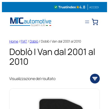
Vai
★
4.8
ACCEDI
al
contenuto
Home
/
FIAT
/
Doblò
/ Doblò I Van dal 2001 al 2010
Doblò I Van dal 2001 al
2010
Visualizzazione del risultato