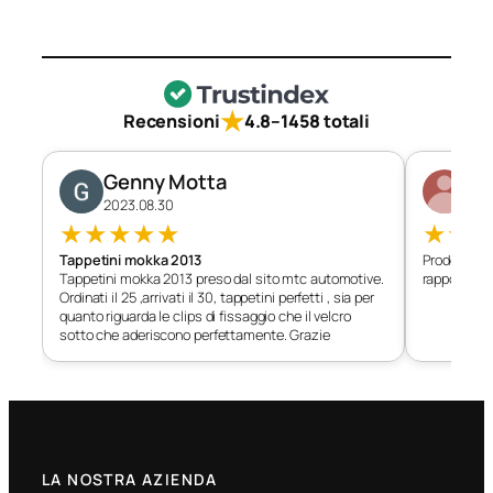
★
Recensioni
4.8
–
1458 totali
Genny Motta
Di
2023.08.30
202
★
★
★
★
★
★
★
Tappetini mokka 2013
Prodotto c
Tappetini mokka 2013 preso dal sito mtc automotive.
rapporto qu
Ordinati il 25 ,arrivati il 30, tappetini perfetti , sia per
quanto riguarda le clips di fissaggio che il velcro
sotto che aderiscono perfettamente. Grazie
LA NOSTRA AZIENDA