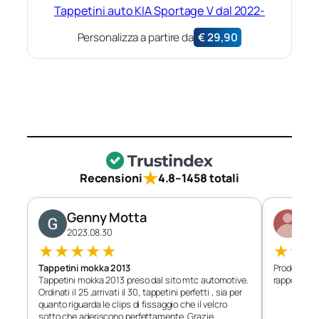
Tappetini auto KIA Sportage V dal 2022-
Personalizza a partire da
€
29,90
★
Recensioni
4.8
–
1458 totali
Genny Motta
Di
2023.08.30
202
★
★
★
★
★
★
★
Tappetini mokka 2013
Prodotto c
Tappetini mokka 2013 preso dal sito mtc automotive.
rapporto qu
Ordinati il 25 ,arrivati il 30, tappetini perfetti , sia per
quanto riguarda le clips di fissaggio che il velcro
sotto che aderiscono perfettamente. Grazie