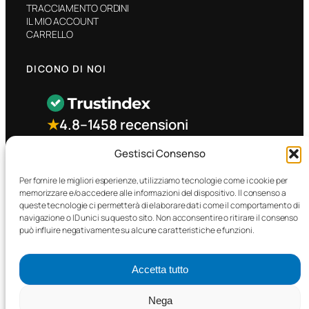
TRACCIAMENTO ORDINI
IL MIO ACCOUNT
CARRELLO
DICONO DI NOI
★
4.8
–
1458 recensioni
Gestisci Consenso
CONTATTO RAPIDO
Per fornire le migliori esperienze, utilizziamo tecnologie come i cookie per
memorizzare e/o accedere alle informazioni del dispositivo. Il consenso a
queste tecnologie ci permetterà di elaborare dati come il comportamento di
Facebook
navigazione o ID unici su questo sito. Non acconsentire o ritirare il consenso
può influire negativamente su alcune caratteristiche e funzioni.
Accetta tutto
Nega