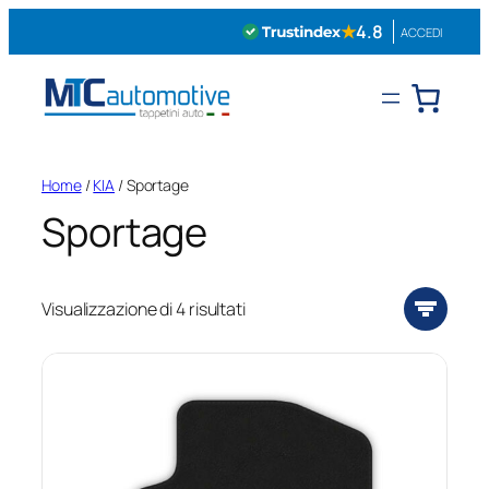
Vai
★
4.8
ACCEDI
al
contenuto
Home
/
KIA
/ Sportage
Sportage
Visualizzazione di 4 risultati