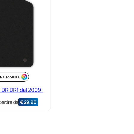
NALIZZABILE
 DR DR1 dal 2009-
partire da
€
29,90