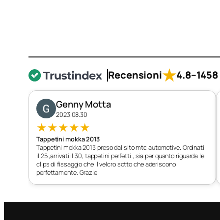
★
Recensioni
4.8
–
1458 
Genny Motta
2023.08.30
★
★
★
★
★
Tappetini mokka 2013
Tappetini mokka 2013 preso dal sito mtc automotive. Ordinati
il 25 ,arrivati il 30, tappetini perfetti , sia per quanto riguarda le
clips di fissaggio che il velcro sotto che aderiscono
perfettamente. Grazie