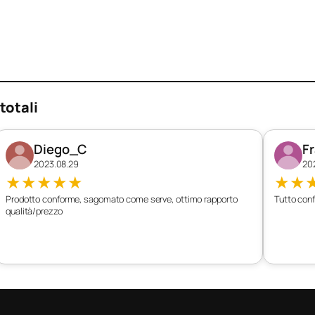
totali
Diego_C
F
2023.08.29
20
★
★
★
★
★
★
★
Prodotto conforme, sagomato come serve, ottimo rapporto
Tutto conf
qualità/prezzo