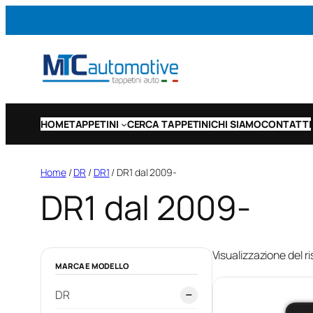
Vai
al
contenuto
HOME
TAPPETINI
CERCA TAPPETINI
CHI SIAMO
CONTATTI
Home
/
DR
/
DR1
/ DR1 dal 2009-
DR1 dal 2009-
Visualizzazione del ri
MARCA E MODELLO
DR
−