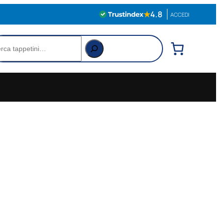
★
4.8
ACCEDI
rca