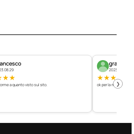
rancesco
graziano
23.08.29
2023.08.26
★
★
★
★
★
★
★
★
❯
orme a quanto visto sul sito.
ok per la mia vettura