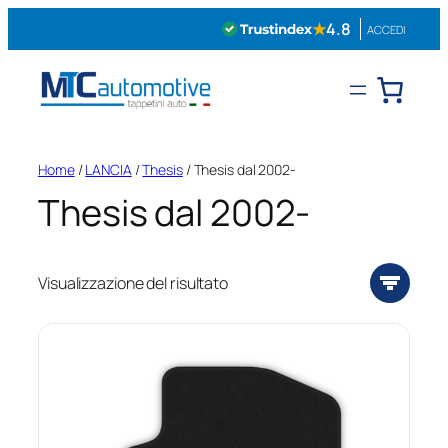
Vai
★
4.8
ACCEDI
al
contenuto
Home
/
LANCIA
/
Thesis
/ Thesis dal 2002-
Thesis dal 2002-
Visualizzazione del risultato