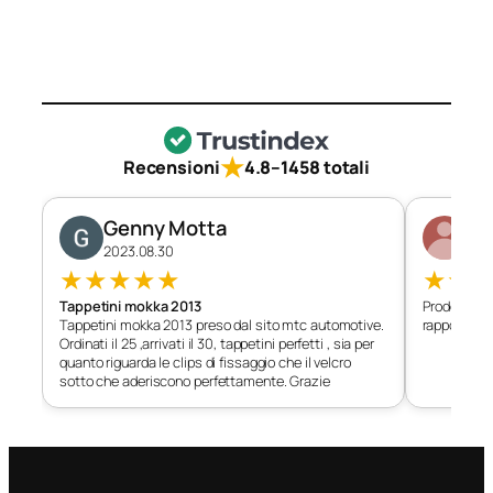
★
Recensioni
4.8
–
1458 totali
Genny Motta
Di
2023.08.30
202
★
★
★
★
★
★
★
Tappetini mokka 2013
Prodotto c
Tappetini mokka 2013 preso dal sito mtc automotive.
rapporto qu
Ordinati il 25 ,arrivati il 30, tappetini perfetti , sia per
quanto riguarda le clips di fissaggio che il velcro
sotto che aderiscono perfettamente. Grazie