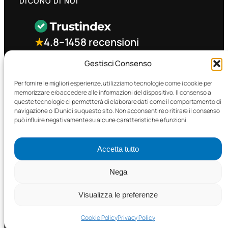
DICONO DI NOI
★
4.8
–
1458 recensioni
Gestisci Consenso
CONTATTO RAPIDO
Per fornire le migliori esperienze, utilizziamo tecnologie come i cookie per
memorizzare e/o accedere alle informazioni del dispositivo. Il consenso a
queste tecnologie ci permetterà di elaborare dati come il comportamento di
Facebook
navigazione o ID unici su questo sito. Non acconsentire o ritirare il consenso
può influire negativamente su alcune caratteristiche e funzioni.
Accetta tutto
Nega
©2025 MTC Automotive s.r.l. . Tutti i diritti riservati. – P.I.
02571850698
Visualizza le preferenze
PRIVACY POLICY
•
COOKIE POLICY
Cookie Policy
Privacy Policy