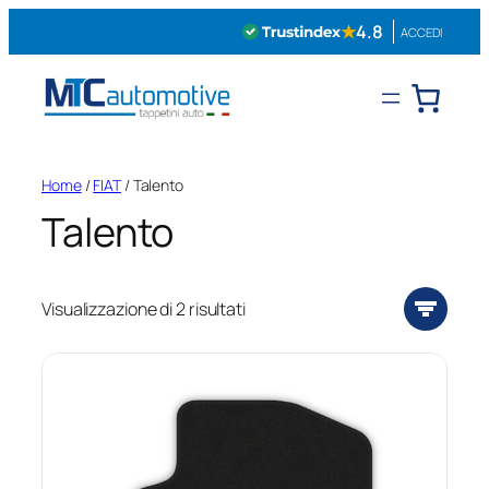
Vai
★
4.8
ACCEDI
al
contenuto
Home
/
FIAT
/ Talento
Talento
Visualizzazione di 2 risultati