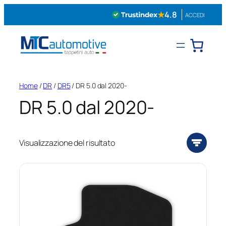
Vai
★
4.8
ACCEDI
al
contenuto
Home
/
DR
/
DR5
/ DR 5.0 dal 2020-
DR 5.0 dal 2020-
Visualizzazione del risultato