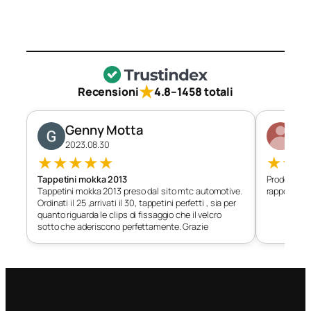
★
Recensioni
4.8
–
1458 totali
Genny Motta
Di
2023.08.30
202
★
★
★
★
★
★
★
Tappetini mokka 2013
Prodotto c
Tappetini mokka 2013 preso dal sito mtc automotive.
rapporto qu
Ordinati il 25 ,arrivati il 30, tappetini perfetti , sia per
quanto riguarda le clips di fissaggio che il velcro
sotto che aderiscono perfettamente. Grazie