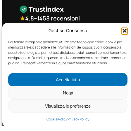
★
4.8
–
1458 recensioni
Gestisci Consenso
CONTATTO RAPIDO
Per fornire le migliori esperienze, utilizziamo tecnologie come i cookie per
memorizzare e/o accedere alle informazioni del dispositivo. Il consenso a
queste tecnologie ci permetterà di elaborare dati come il comportamento di
Facebook
navigazione o ID unici su questo sito. Non acconsentire o ritirare il consenso
può influire negativamente su alcune caratteristiche e funzioni.
Accetta tutto
Nega
©2025 MTC Automotive s.r.l. . Tutti i diritti riservati. – P.I.
02571850698
Visualizza le preferenze
PRIVACY POLICY
•
COOKIE POLICY
Cookie Policy
Privacy Policy