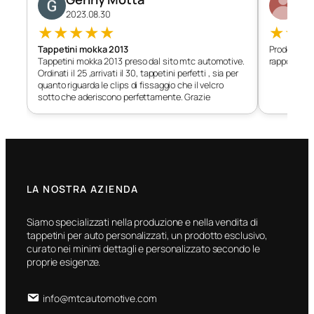
2023.08.30
202
★
★
★
★
★
★
★
Tappetini mokka 2013
Prodotto c
Tappetini mokka 2013 preso dal sito mtc automotive.
rapporto qu
Ordinati il 25 ,arrivati il 30, tappetini perfetti , sia per
quanto riguarda le clips di fissaggio che il velcro
sotto che aderiscono perfettamente. Grazie
LA NOSTRA AZIENDA
Siamo specializzati nella produzione e nella vendita di
tappetini per auto personalizzati, un prodotto esclusivo,
curato nei minimi dettagli e personalizzato secondo le
proprie esigenze.
info@mtcautomotive.com