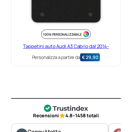
100% PERSONALIZZABILE
Tappetini auto Audi A3 Cabrio dal 2014-
Personalizza a partire da
€
29,90
★
Recensioni
4.8
–
1458 totali
Genny Motta
Di