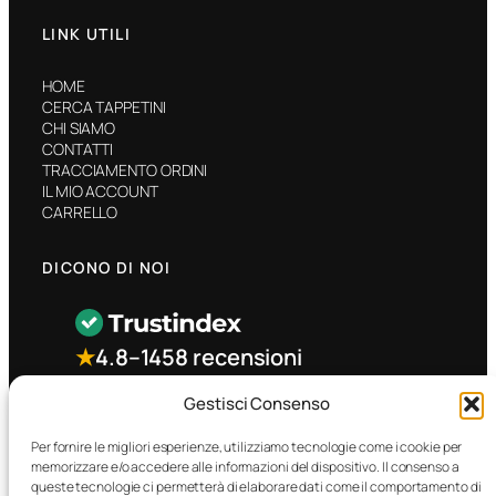
LINK UTILI
HOME
CERCA TAPPETINI
CHI SIAMO
CONTATTI
TRACCIAMENTO ORDINI
IL MIO ACCOUNT
CARRELLO
DICONO DI NOI
★
4.8
–
1458 recensioni
Gestisci Consenso
CONTATTO RAPIDO
Per fornire le migliori esperienze, utilizziamo tecnologie come i cookie per
memorizzare e/o accedere alle informazioni del dispositivo. Il consenso a
queste tecnologie ci permetterà di elaborare dati come il comportamento di