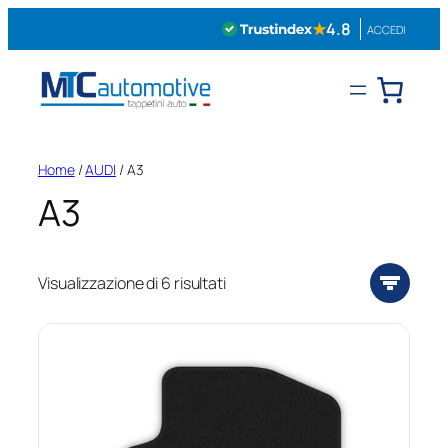
Vai
★
4.8
ACCEDI
al
contenuto
Home
/
AUDI
/ A3
A3
Visualizzazione di 6 risultati