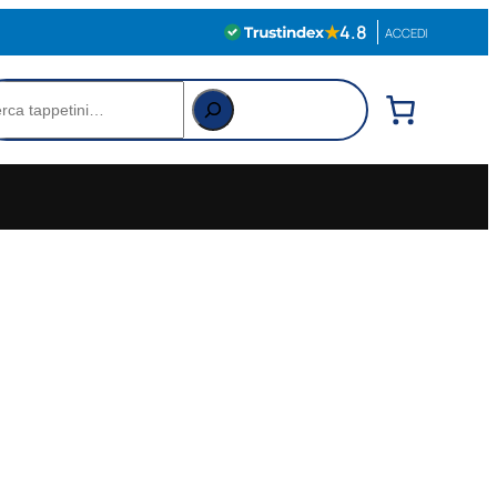
★
4.8
ACCEDI
rca