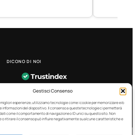
DICONO DI NOI
★
4.8
–
1458 recensioni
Gestisci Consenso
CONTATTO RAPIDO
e migliori esperienze, utilizziamo tecnologie come i cookie per memorizzare e/o
e informazioni del dispositivo. Il consenso a queste tecnologie ci permetterà
 dati come il comportamento di navigazione o ID unici su questo sito. Non
 o ritirare il consenso può influire negativamente su alcune caratteristiche e