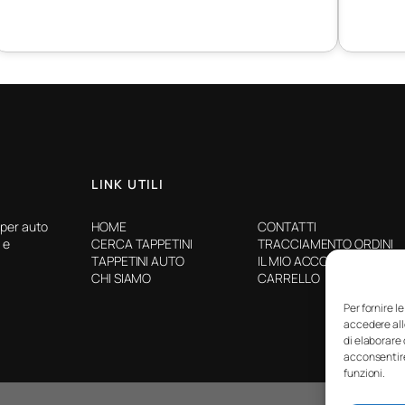
LINK UTILI
 per auto
HOME
CONTATTI
 e
CERCA TAPPETINI
TRACCIAMENTO ORDINI
TAPPETINI AUTO
IL MIO ACCOUNT
CHI SIAMO
CARRELLO
Per fornire l
accedere all
di elaborare
acconsentire
funzioni.