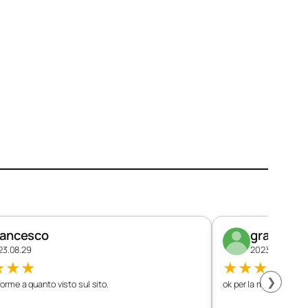
rancesco
graziano
23.08.29
2023.08.26
★
★
★
★
★
★
★
★
❯
orme a quanto visto sul sito.
ok per la mia vettura