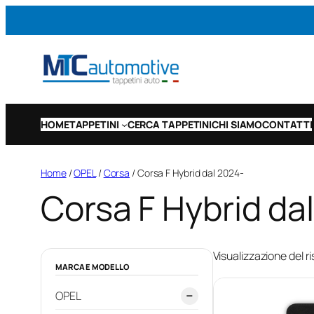
Vai
al
contenuto
HOME
TAPPETINI
CERCA TAPPETINI
CHI SIAMO
CONTATTI
Home
/
OPEL
/
Corsa
/ Corsa F Hybrid dal 2024-
Corsa F Hybrid da
Visualizzazione del ri
MARCA E MODELLO
OPEL
−