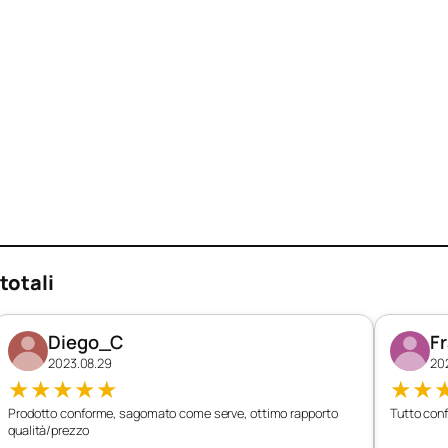
totali
Diego_C
F
2023.08.29
20
★
★
★
★
★
★
★
Prodotto conforme, sagomato come serve, ottimo rapporto
Tutto conf
qualità/prezzo