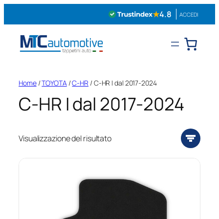
Vai
★
4.8
ACCEDI
al
contenuto
Home
/
TOYOTA
/
C-HR
/ C-HR I dal 2017-2024
C-HR I dal 2017-2024
Visualizzazione del risultato