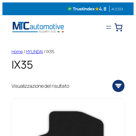
Vai
★
4.8
ACCEDI
al
contenuto
Home
/
HYUNDAI
/ IX35
IX35
Visualizzazione del risultato