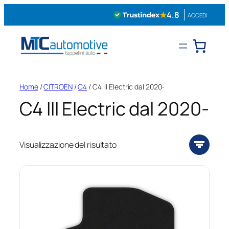
Vai
★
4.8
ACCEDI
al
contenuto
Home
/
CITROEN
/
C4
/ C4 III Electric dal 2020-
C4 III Electric dal 2020-
Visualizzazione del risultato