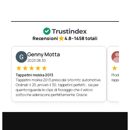
★
Recensioni
4.8
–
1458 totali
Genny Motta
Di
2023.08.30
202
★
★
★
★
★
★
★
Tappetini mokka 2013
Prodotto c
Tappetini mokka 2013 preso dal sito mtc automotive.
rapporto qu
Ordinati il 25 ,arrivati il 30, tappetini perfetti , sia per
quanto riguarda le clips di fissaggio che il velcro
sotto che aderiscono perfettamente. Grazie