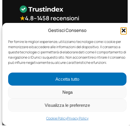
★
4.8
–
1458 recensioni
Gestisci Consenso
CONTATTO RAPIDO
Per fornire le migliori esperienze, utilizziamo tecnologie come i cookie per
memorizzare e/o accedere alle informazioni del dispositivo. Il consenso a
queste tecnologie ci permetterà di elaborare dati come il comportamento di
Facebook
navigazione o ID unici su questo sito. Non acconsentire o ritirare il consenso
può influire negativamente su alcune caratteristiche e funzioni.
Accetta tutto
Nega
©2025 MTC Automotive s.r.l. . Tutti i diritti riservati. – P.I.
02571850698
Visualizza le preferenze
PRIVACY POLICY
•
COOKIE POLICY
Cookie Policy
Privacy Policy