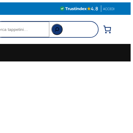
★
4.8
ACCEDI
rca