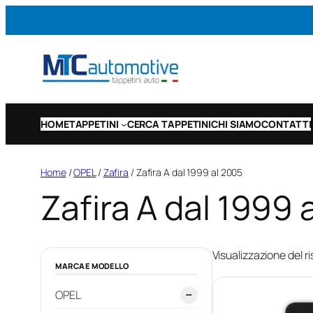
Vai
al
contenuto
HOME
TAPPETINI
CERCA TAPPETINI
CHI SIAMO
CONTATTI
Home
/
OPEL
/
Zafira
/ Zafira A dal 1999 al 2005
Zafira A dal 1999 
Visualizzazione del ri
MARCA E MODELLO
OPEL
−