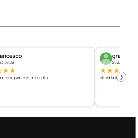
rancesco
graziano
23.08.29
2023.08.26
★
★
★
★
★
★
★
★
❯
orme a quanto visto sul sito.
ok per la mia vettura