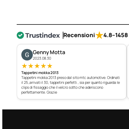
★
Recensioni
4.8
–
1458 
Genny Motta
2023.08.30
★
★
★
★
★
Tappetini mokka 2013
Tappetini mokka 2013 preso dal sito mtc automotive. Ordinati
il 25 ,arrivati il 30, tappetini perfetti , sia per quanto riguarda le
clips di fissaggio che il velcro sotto che aderiscono
perfettamente. Grazie