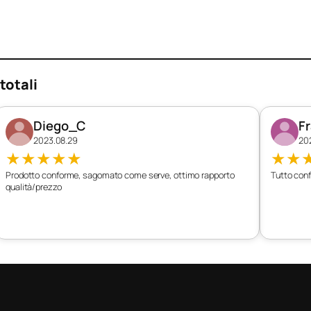
totali
Diego_C
F
2023.08.29
20
★
★
★
★
★
★
★
Prodotto conforme, sagomato come serve, ottimo rapporto
Tutto conf
qualità/prezzo