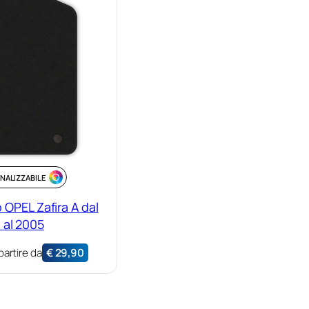
NALIZZABILE
 OPEL Zafira A dal
 al 2005
partire da
€
29,90