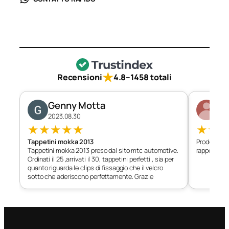
★
Recensioni
4.8
–
1458 totali
Genny Motta
Di
2023.08.30
202
★
★
★
★
★
★
★
Tappetini mokka 2013
Prodotto c
Tappetini mokka 2013 preso dal sito mtc automotive.
rapporto qu
Ordinati il 25 ,arrivati il 30, tappetini perfetti , sia per
quanto riguarda le clips di fissaggio che il velcro
sotto che aderiscono perfettamente. Grazie