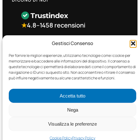
★
4.8
–
1458 recensioni
CONTATTO RAPIDO
Gestisci Consenso
Per fornire le migliori esperienze, utilizziamo tecnologie come i cookie per
memorizzare e/o accedere alle informazioni del dispositivo. Il consenso a
Facebook
queste tecnologie ci permetterà di elaborare dati come il comportamento di
navigazione o ID unici su questo sito. Non acconsentire o ritirare il consenso
può influire negativamente su alcune caratteristiche e funzioni.
Accetta tutto
©2025 MTC Automotive s.r.l. . Tutti i diritti riservati. – P.I.
Nega
02571850698
Visualizza le preferenze
PRIVACY POLICY
•
COOKIE POLICY
Cookie Policy
Privacy Policy