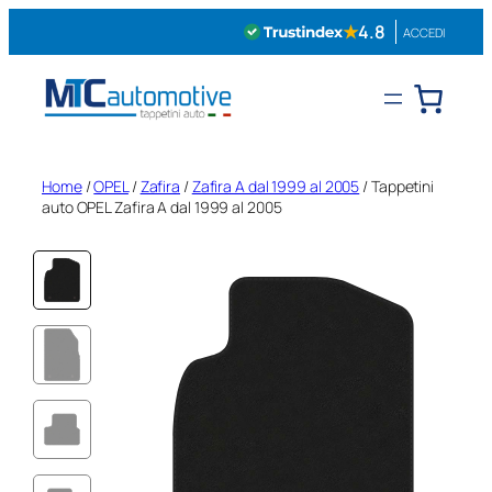
Vai
★
4.8
ACCEDI
al
contenuto
Home
/
OPEL
/
Zafira
/
Zafira A dal 1999 al 2005
/ Tappetini
auto OPEL Zafira A dal 1999 al 2005