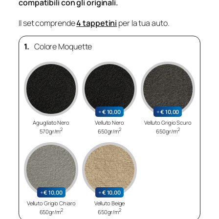
compatibili con gli originali.
Il set comprende
4 tappetini
per la tua auto.
1.
Colore Moquette
+
€
10,00
+
€
10,00
Agugliato Nero
Velluto Nero
Velluto Grigio Scuro
2
2
2
570gr/m
650gr/m
650gr/m
+
€
10,00
+
€
10,00
Velluto Grigio Chiaro
Velluto Beige
2
2
650gr/m
650gr/m