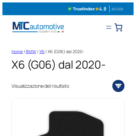
Vai
★
4.8
ACCEDI
al
contenuto
Home
/
BMW
/
X6
/ X6 (G06) dal 2020-
X6 (G06) dal 2020-
Visualizzazione del risultato