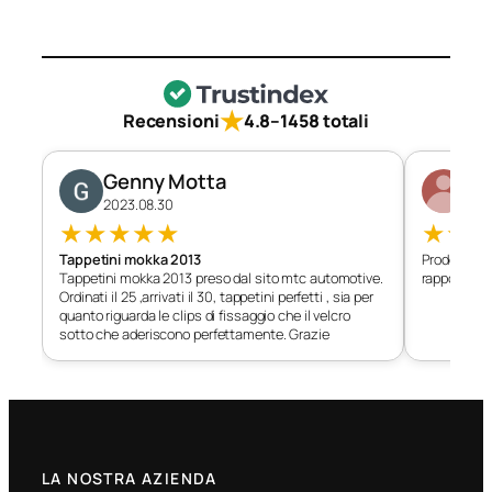
★
Recensioni
4.8
–
1458 totali
Genny Motta
Di
2023.08.30
202
★
★
★
★
★
★
★
Tappetini mokka 2013
Prodotto c
Tappetini mokka 2013 preso dal sito mtc automotive.
rapporto qu
Ordinati il 25 ,arrivati il 30, tappetini perfetti , sia per
quanto riguarda le clips di fissaggio che il velcro
sotto che aderiscono perfettamente. Grazie
LA NOSTRA AZIENDA