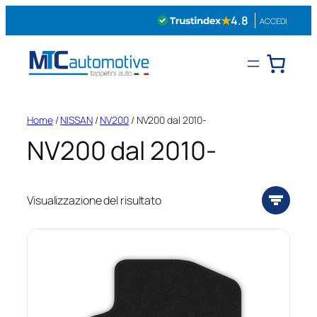
Vai
★
4.8
ACCEDI
al
contenuto
Home
/
NISSAN
/
NV200
/ NV200 dal 2010-
NV200 dal 2010-
Visualizzazione del risultato