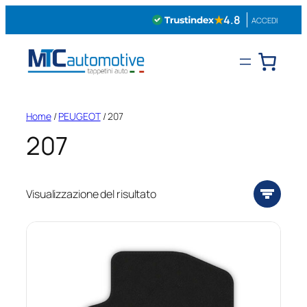
Vai
★
4.8
ACCEDI
al
contenuto
Home
/
PEUGEOT
/ 207
207
Visualizzazione del risultato