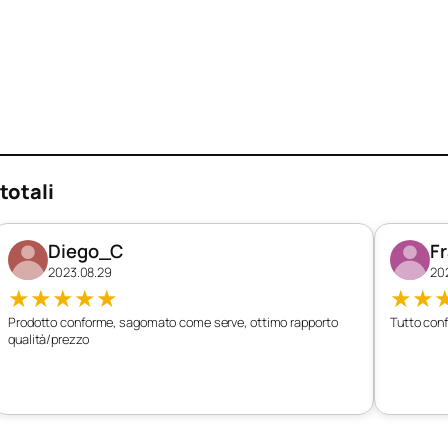
totali
Diego_C
F
2023.08.29
20
★
★
★
★
★
★
★
Prodotto conforme, sagomato come serve, ottimo rapporto
Tutto conf
qualità/prezzo