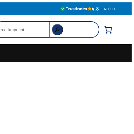
★
4.8
ACCEDI
rca