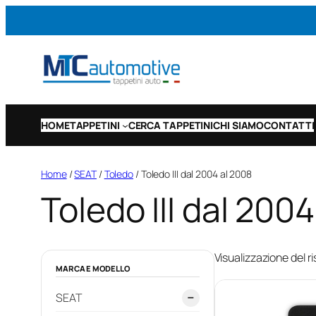
Vai
al
contenuto
HOME
TAPPETINI
CERCA TAPPETINI
CHI SIAMO
CONTATTI
Home
/
SEAT
/
Toledo
/ Toledo III dal 2004 al 2008
Toledo III dal 200
Visualizzazione del ri
MARCA E MODELLO
SEAT
−