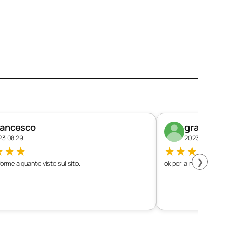
rancesco
graziano
23.08.29
2023.08.26
★
★
★
★
★
★
★
★
❯
orme a quanto visto sul sito.
ok per la mia vettura