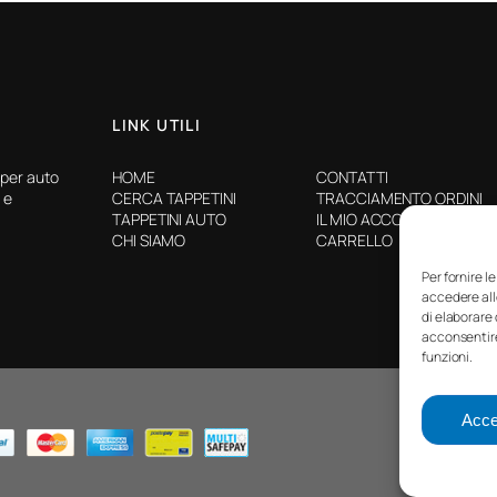
LINK UTILI
 per auto
HOME
CONTATTI
 e
CERCA TAPPETINI
TRACCIAMENTO ORDINI
TAPPETINI AUTO
IL MIO ACCOUNT
CHI SIAMO
CARRELLO
Per fornire l
accedere all
di elaborare
acconsentire
funzioni.
©2025
Accet