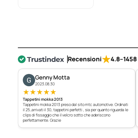
2012-2019
Leon IV (KL) dal
2020-
Leon IV (KL) eTSI dal
2020-
★
Recensioni
4.8
–
1458 
Genny Motta
2023.08.30
★
★
★
★
★
Tappetini mokka 2013
Tappetini mokka 2013 preso dal sito mtc automotive. Ordinati
il 25 ,arrivati il 30, tappetini perfetti , sia per quanto riguarda le
clips di fissaggio che il velcro sotto che aderiscono
perfettamente. Grazie