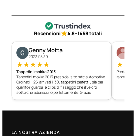
★
Recensioni
4.8
–
1458 totali
Genny Motta
Di
2023.08.30
202
★
★
★
★
★
★
★
Tappetini mokka 2013
Prodotto c
Tappetini mokka 2013 preso dal sito mtc automotive.
rapporto qu
Ordinati il 25 ,arrivati il 30, tappetini perfetti , sia per
quanto riguarda le clips di fissaggio che il velcro
sotto che aderiscono perfettamente. Grazie
LA NOSTRA AZIENDA