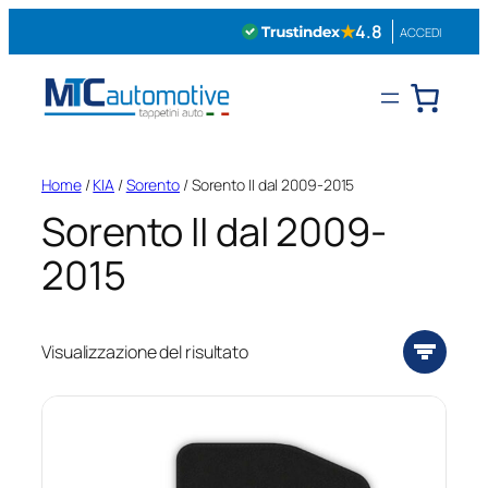
Vai
★
4.8
ACCEDI
al
contenuto
Home
/
KIA
/
Sorento
/ Sorento II dal 2009-2015
Sorento II dal 2009-
2015
Visualizzazione del risultato