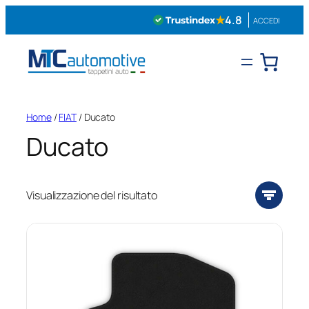
Vai
★
4.8
ACCEDI
al
contenuto
Home
/
FIAT
/ Ducato
Ducato
Visualizzazione del risultato