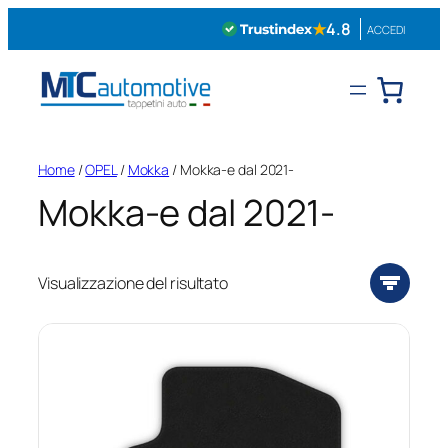
Vai
★
4.8
ACCEDI
al
contenuto
Home
/
OPEL
/
Mokka
/ Mokka-e dal 2021-
Mokka-e dal 2021-
Visualizzazione del risultato