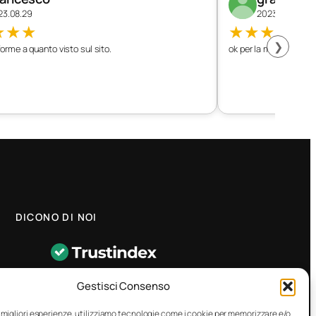
23.08.29
2023.08.26
★
★
★
★
★
★
★
★
❯
orme a quanto visto sul sito.
ok per la mia vettura
DICONO DI NOI
★
4.8
–
1458 recensioni
Gestisci Consenso
CONTATTO RAPIDO
e migliori esperienze, utilizziamo tecnologie come i cookie per memorizzare e/o