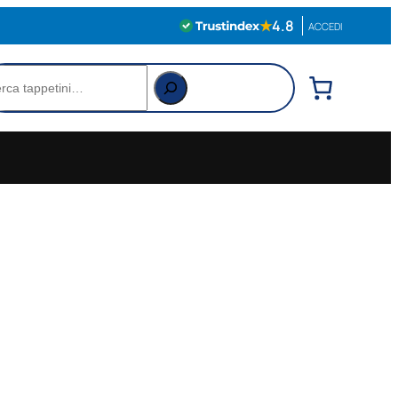
★
4.8
ACCEDI
rca