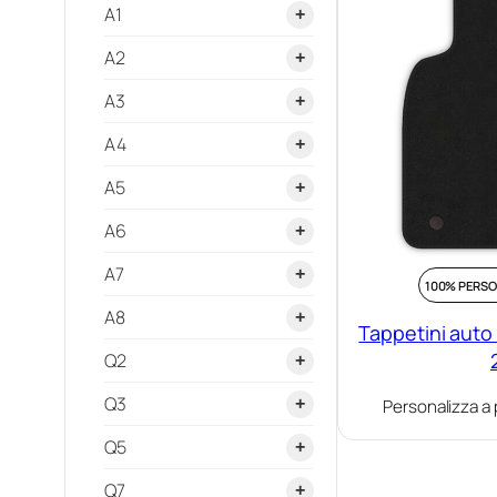
A1
+
A1 I (8X) dal 2010-
A2
+
2018
A2 dal 1999 al
A3
+
A1 II (GB) dal 2018-
2005
A3 (8L) dal 1997 al
A4
+
04/2003
A4 (B5) dal 1995 al
A5
+
A3 (8P) e Sportback
10/2001
A5 Coupè Cabrio
dal 2003 al 09/2012
A6
+
A4 (B6-B7) dal
(8T3) dal 2008-
A6 (C5) dal 1997 al
A3 (8V) dal 2012-
2001 al 2007
A7
+
A5 II (F5) dal 2016-
2004
100% PERSO
2020
A7 (4G) dal 2010-
A4 (B8) dal 2008 al
(Anche Sportaback)
A8
+
A6 (C6) dal 2006 al
Tappetini auto 
A3 (8Y) dal 2020-
2015
A8 (D4) 2009-
A5 Sportback (8TA)
2011
Q2
+
2017
A3 (8Y) MHEV dal
A4 (B9) dal 2015-
dal 2009 al 2016
Q2 dal 2016-
A6 (C7) dal 2011-
Q3
2020-
+
Personalizza a 
2017
Q3 I dal 2011-2018
Q5
A3 Cabrio dal
+
A6 (C8) dal 2018-
2014-
Q3 II 2019-
Q5 I (8R) dal 2008-
Q7
2024
+