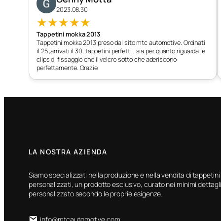
2023.08.30
★
★
★
★
★
Tappetini mokka 2013
Tappetini mokka 2013 preso dal sito mtc automotive. Ordinati
il 25 ,arrivati il 30, tappetini perfetti , sia per quanto riguarda le
clips di fissaggio che il velcro sotto che aderiscono
perfettamente. Grazie
LA NOSTRA AZIENDA
Siamo specializzati nella produzione e nella vendita di tappetini
personalizzati, un prodotto esclusivo, curato nei minimi dettagli
personalizzato secondo le proprie esigenze.
info@mtcautomotive.com