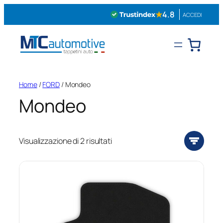
Vai
★
4.8
ACCEDI
al
contenuto
Home
/
FORD
/ Mondeo
Mondeo
Visualizzazione di 2 risultati