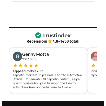
★
Recensioni
4.8
–
1458 totali
Genny Motta
Di
2023.08.30
202
★
★
★
★
★
★
★
Tappetini mokka 2013
Prodotto c
Tappetini mokka 2013 preso dal sito mtc automotive.
rapporto qu
Ordinati il 25 ,arrivati il 30, tappetini perfetti , sia per
quanto riguarda le clips di fissaggio che il velcro
sotto che aderiscono perfettamente. Grazie