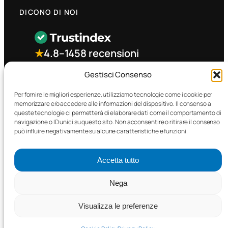
DICONO DI NOI
★
4.8
–
1458 recensioni
Gestisci Consenso
CONTATTO RAPIDO
Per fornire le migliori esperienze, utilizziamo tecnologie come i cookie per
memorizzare e/o accedere alle informazioni del dispositivo. Il consenso a
queste tecnologie ci permetterà di elaborare dati come il comportamento di
Facebook
navigazione o ID unici su questo sito. Non acconsentire o ritirare il consenso
può influire negativamente su alcune caratteristiche e funzioni.
Accetta tutto
Nega
©2025 MTC Automotive s.r.l. . Tutti i diritti riservati. – P.I.
02571850698
Visualizza le preferenze
PRIVACY POLICY
•
COOKIE POLICY