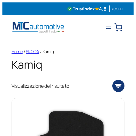
Vai
★
4.8
ACCEDI
al
contenuto
Home
/
SKODA
/ Kamiq
Kamiq
Visualizzazione del risultato