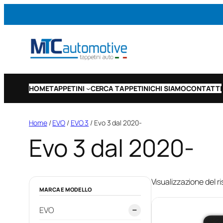
Vai
al
contenuto
HOME
TAPPETINI
CERCA TAPPETINI
CHI SIAMO
CONTATTI
Home
/
EVO
/
EVO 3
/ Evo 3 dal 2020-
Evo 3 dal 2020-
Visualizzazione del ri
MARCA E MODELLO
EVO
−