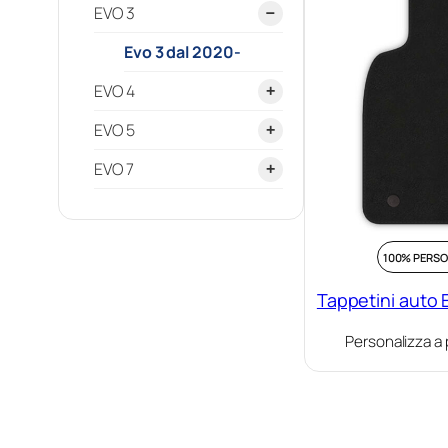
EVO 3
−
Evo 3 dal 2020-
EVO 4
+
Evo 4 dal 2020-
EVO 5
+
Evo 5 dal 2023-
EVO 7
+
Evo 7 dal 2023-
100% PERSO
Tappetini auto 
Personalizza a 