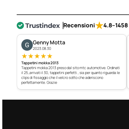
★
Recensioni
4.8
–
1458 
Genny Motta
2023.08.30
★
★
★
★
★
Tappetini mokka 2013
Tappetini mokka 2013 preso dal sito mtc automotive. Ordinati
il 25 ,arrivati il 30, tappetini perfetti , sia per quanto riguarda le
clips di fissaggio che il velcro sotto che aderiscono
perfettamente. Grazie