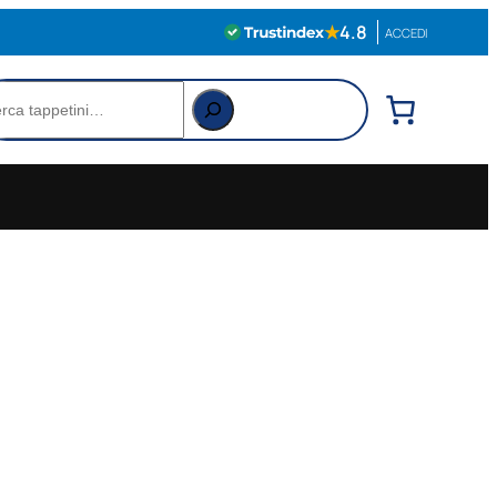
★
4.8
ACCEDI
rca