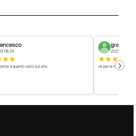
rancesco
graziano
23.08.29
2023.08.26
★
★
★
★
★
★
★
★
❯
orme a quanto visto sul sito.
ok per la mia vettura