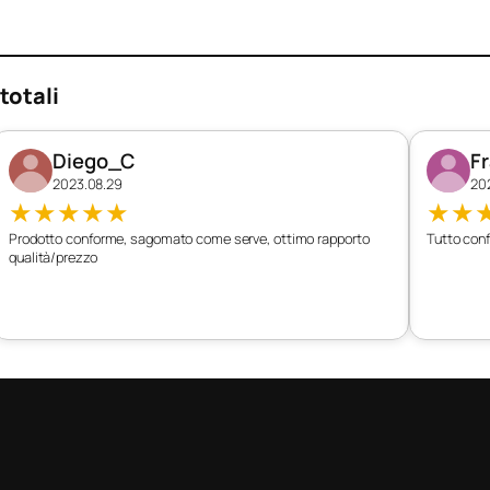
totali
Diego_C
F
2023.08.29
20
★
★
★
★
★
★
★
Prodotto conforme, sagomato come serve, ottimo rapporto
Tutto conf
qualità/prezzo