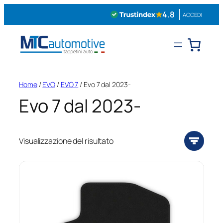
Vai
★
4.8
ACCEDI
al
contenuto
Home
/
EVO
/
EVO 7
/ Evo 7 dal 2023-
Evo 7 dal 2023-
Visualizzazione del risultato