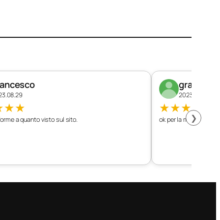
rancesco
graziano
23.08.29
2023.08.26
★
★
★
★
★
★
★
★
❯
orme a quanto visto sul sito.
ok per la mia vettura