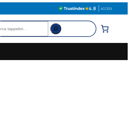
★
4.8
ACCEDI
rca