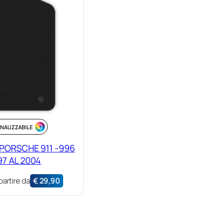
NALIZZABILE
 PORSCHE 911 -996
97 AL 2004
partire da
€
29,90