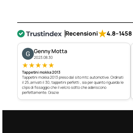
★
Recensioni
4.8
–
1458 
Genny Motta
2023.08.30
★
★
★
★
★
Tappetini mokka 2013
Tappetini mokka 2013 preso dal sito mtc automotive. Ordinati
il 25 ,arrivati il 30, tappetini perfetti , sia per quanto riguarda le
clips di fissaggio che il velcro sotto che aderiscono
perfettamente. Grazie