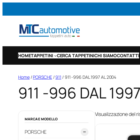
Vai
al
contenuto
HOME
TAPPETINI
CERCA TAPPETINI
CHI SIAMO
CONTATTI
Home
/
PORSCHE
/
911
/ 911 -996 DAL 1997 AL 2004
911 -996 DAL 199
Visualizzazione del ri
MARCA E MODELLO
PORSCHE
−