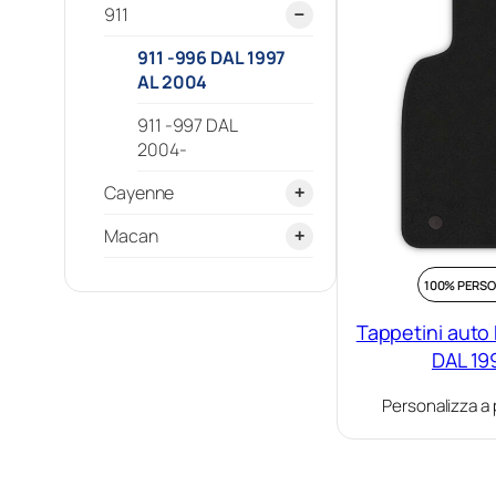
911
−
911 -996 DAL 1997
AL 2004
911 -997 DAL
2004-
Cayenne
+
Cayenne I dal 2002
Macan
+
al 2010
Macan I dal 2014-
100% PERSO
Cayenne II 2010-
2023
2017
Tappetini auto
DAL 19
Personalizza a 