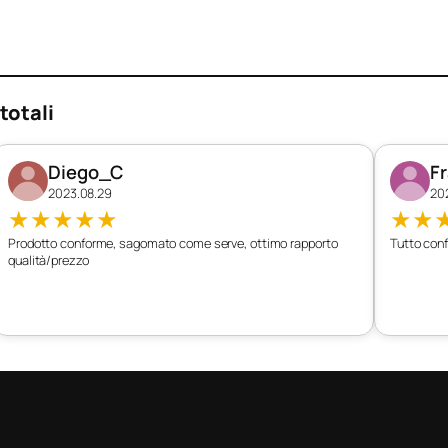
totali
Diego_C
F
2023.08.29
20
★
★
★
★
★
★
★
Prodotto conforme, sagomato come serve, ottimo rapporto
Tutto conf
qualità/prezzo