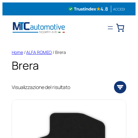
Vai
★
4.8
ACCEDI
al
contenuto
Home
/
ALFA ROMEO
/ Brera
Brera
Visualizzazione del risultato