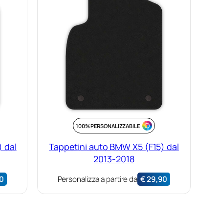
100% PERSONALIZZABILE
 dal
Tappetini auto BMW X5 (F15) dal
2013-2018
0
Personalizza a partire da
€
29,90