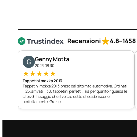
★
Recensioni
4.8
–
1458 
Genny Motta
2023.08.30
★
★
★
★
★
Tappetini mokka 2013
Tappetini mokka 2013 preso dal sito mtc automotive. Ordinati
il 25 ,arrivati il 30, tappetini perfetti , sia per quanto riguarda le
clips di fissaggio che il velcro sotto che aderiscono
perfettamente. Grazie