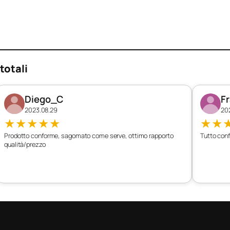
totali
Diego_C
F
2023.08.29
20
★
★
★
★
★
★
★
Prodotto conforme, sagomato come serve, ottimo rapporto
Tutto conf
qualità/prezzo