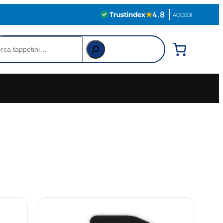
★
4.8
ACCEDI
rca