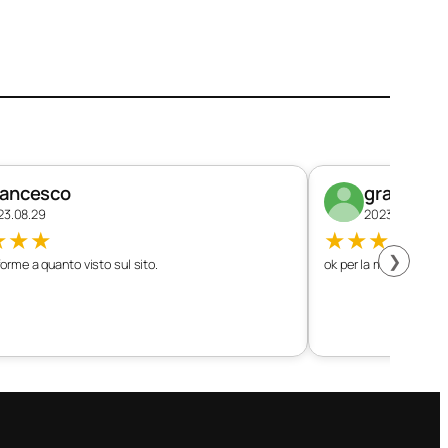
rancesco
graziano
23.08.29
2023.08.26
★
★
★
★
★
★
★
★
❯
orme a quanto visto sul sito.
ok per la mia vettura