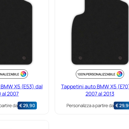
NALIZZABILE
100% PERSONALIZZABILE
 BMW X5 (E53) dal
Tappetini auto BMW X5 (E70)
 al 2007
2007 al 2013
partire da
€
29,90
Personalizza a partire da
€
29,9