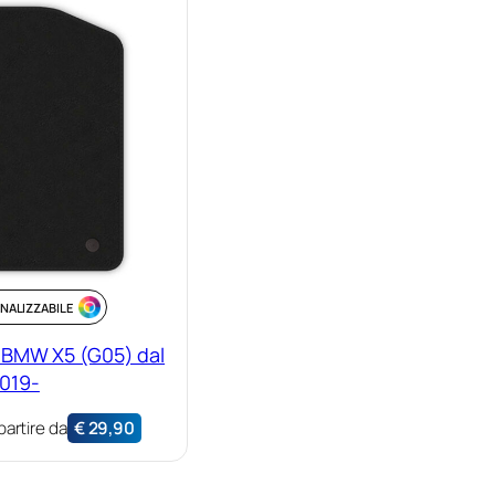
NALIZZABILE
 BMW X5 (G05) dal
019-
partire da
€
29,90