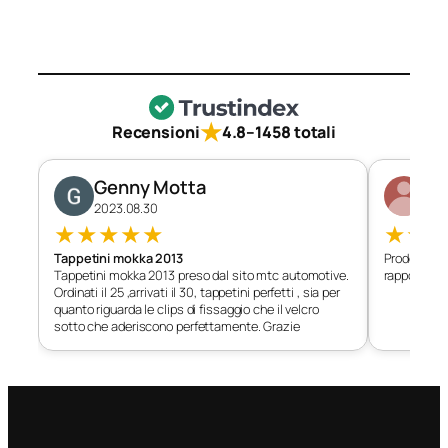
★
Recensioni
4.8
–
1458 totali
Genny Motta
Di
2023.08.30
202
★
★
★
★
★
★
★
Tappetini mokka 2013
Prodotto c
Tappetini mokka 2013 preso dal sito mtc automotive.
rapporto qu
Ordinati il 25 ,arrivati il 30, tappetini perfetti , sia per
quanto riguarda le clips di fissaggio che il velcro
sotto che aderiscono perfettamente. Grazie