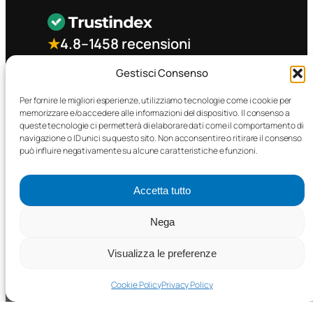
★
4.8
–
1458 recensioni
Gestisci Consenso
CONTATTO RAPIDO
Per fornire le migliori esperienze, utilizziamo tecnologie come i cookie per
memorizzare e/o accedere alle informazioni del dispositivo. Il consenso a
queste tecnologie ci permetterà di elaborare dati come il comportamento di
Facebook
navigazione o ID unici su questo sito. Non acconsentire o ritirare il consenso
può influire negativamente su alcune caratteristiche e funzioni.
Accetta tutto
Nega
©2025 MTC Automotive s.r.l. . Tutti i diritti riservati. – P.I.
02571850698
Visualizza le preferenze
PRIVACY POLICY
•
COOKIE POLICY
Cookie Policy
Privacy Policy