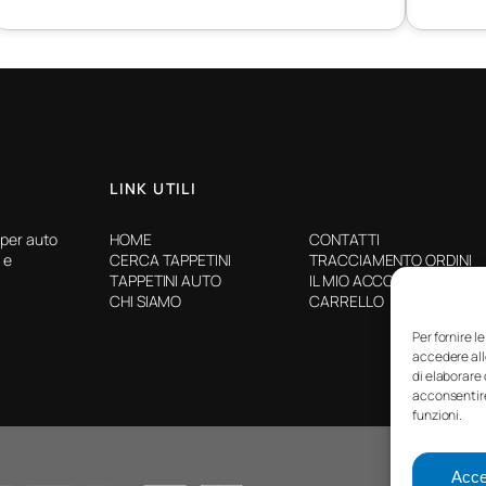
LINK UTILI
 per auto
HOME
CONTATTI
 e
CERCA TAPPETINI
TRACCIAMENTO ORDINI
TAPPETINI AUTO
IL MIO ACCOUNT
CHI SIAMO
CARRELLO
Per fornire l
accedere all
di elaborare
acconsentire
funzioni.
©2025
Accet