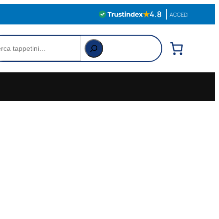
★
4.8
ACCEDI
rca