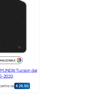
NALIZZABILE
HYUNDAI Tucson dal
5-2020
partire da
€
29,90