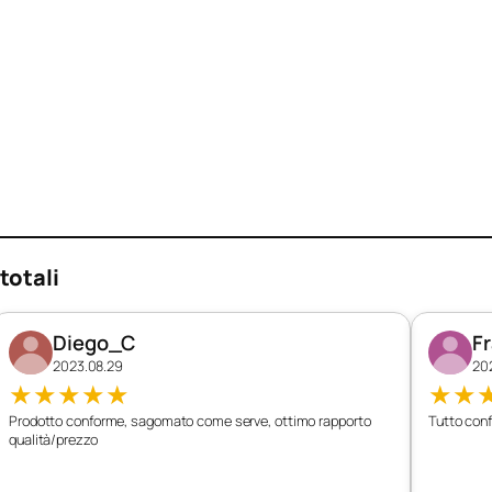
totali
Diego_C
F
2023.08.29
20
★
★
★
★
★
★
★
Prodotto conforme, sagomato come serve, ottimo rapporto
Tutto conf
qualità/prezzo