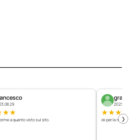
rancesco
graziano
23.08.29
2023.08.26
★
★
★
★
★
★
★
★
❯
orme a quanto visto sul sito.
ok per la mia vettura