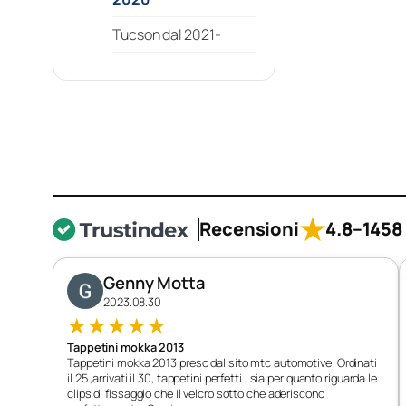
Tucson dal 2021-
★
Recensioni
4.8
–
1458 
Genny Motta
2023.08.30
★
★
★
★
★
Tappetini mokka 2013
Tappetini mokka 2013 preso dal sito mtc automotive. Ordinati
il 25 ,arrivati il 30, tappetini perfetti , sia per quanto riguarda le
clips di fissaggio che il velcro sotto che aderiscono