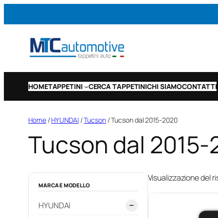
Vai
al
contenuto
HOME
TAPPETINI
CERCA TAPPETINI
CHI SIAMO
CONTATTI
Home
/
HYUNDAI
/
Tucson
/ Tucson dal 2015-2020
Tucson dal 2015-
Visualizzazione del ri
MARCA E MODELLO
HYUNDAI
−