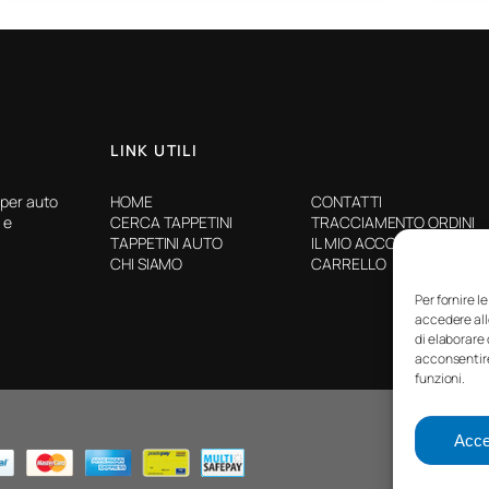
LINK UTILI
 per auto
HOME
CONTATTI
 e
CERCA TAPPETINI
TRACCIAMENTO ORDINI
TAPPETINI AUTO
IL MIO ACCOUNT
CHI SIAMO
CARRELLO
Per fornire l
accedere all
di elaborare
acconsentire
funzioni.
©2025
Accet