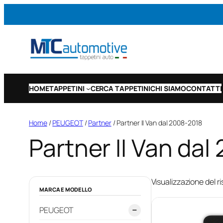
Vai
al
contenuto
HOME
TAPPETINI
CERCA TAPPETINI
CHI SIAMO
CONTATTI
Home
/
PEUGEOT
/
Partner
/ Partner II Van dal 2008-2018
Partner II Van da
Visualizzazione del ri
MARCA E MODELLO
PEUGEOT
−