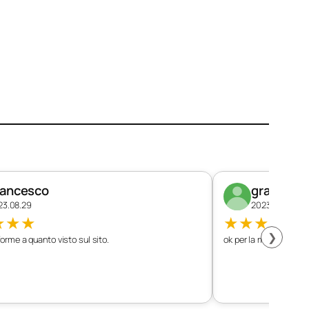
rancesco
graziano
23.08.29
2023.08.26
★
★
★
★
★
★
★
★
❯
orme a quanto visto sul sito.
ok per la mia vettura