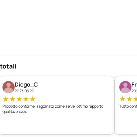
totali
Diego_C
F
2023.08.29
20
★
★
★
★
★
★
★
Prodotto conforme, sagomato come serve, ottimo rapporto
Tutto conf
qualità/prezzo