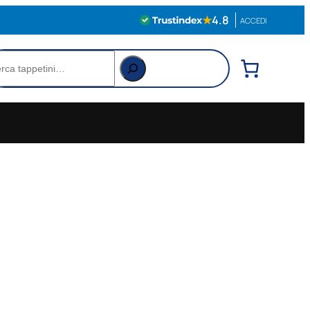
★
4.8
ACCEDI
rca