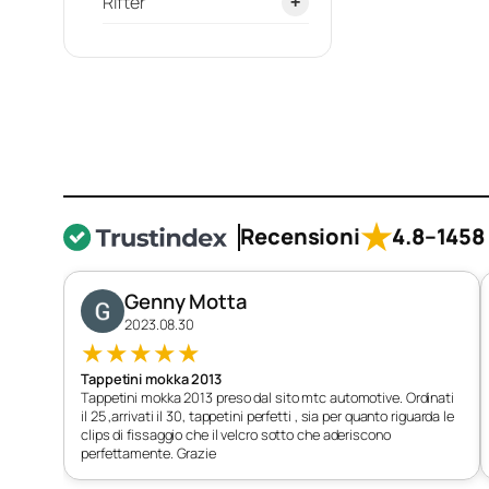
Rifter
+
Rifert dal 2018-
★
Recensioni
4.8
–
1458 
Genny Motta
2023.08.30
★
★
★
★
★
Tappetini mokka 2013
Tappetini mokka 2013 preso dal sito mtc automotive. Ordinati
il 25 ,arrivati il 30, tappetini perfetti , sia per quanto riguarda le
clips di fissaggio che il velcro sotto che aderiscono
perfettamente. Grazie