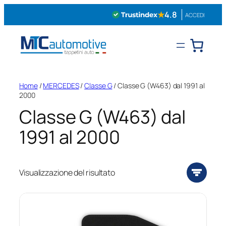
Vai
★
4.8
ACCEDI
al
contenuto
Home
/
MERCEDES
/
Classe G
/ Classe G (W463) dal 1991 al
2000
Classe G (W463) dal
1991 al 2000
Visualizzazione del risultato