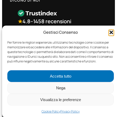
DICONO DI NOI
★
4.8
–
1458 recensioni
Gestisci Consenso
CONTATTO RAPIDO
Per fornire le migliori esperienze, utilizziamo tecnologie come i cookie per
memorizzare e/o accedere alle informazioni del dispositivo. Il consenso a
queste tecnologie ci permetterà di elaborare dati come il comportamento di
Facebook
navigazione o ID unici su questo sito. Non acconsentire o ritirare il consenso
può influire negativamente su alcune caratteristiche e funzioni.
Accetta tutto
Nega
©2025 MTC Automotive s.r.l. . Tutti i diritti riservati. – P.I.
02571850698
Visualizza le preferenze
PRIVACY POLICY
•
COOKIE POLICY
Cookie Policy
Privacy Policy