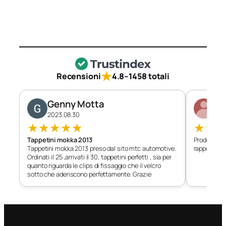
★
Recensioni
4.8
–
1458 totali
Genny Motta
Di
2023.08.30
202
★
★
★
★
★
★
★
Tappetini mokka 2013
Prodotto c
Tappetini mokka 2013 preso dal sito mtc automotive.
rapporto qu
Ordinati il 25 ,arrivati il 30, tappetini perfetti , sia per
quanto riguarda le clips di fissaggio che il velcro
sotto che aderiscono perfettamente. Grazie