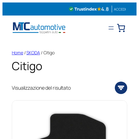
Vai
★
4.8
ACCEDI
al
contenuto
Home
/
SKODA
/ Citigo
Citigo
Visualizzazione del risultato