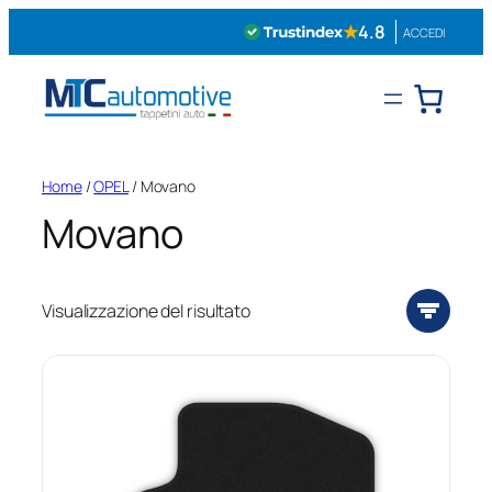
Vai
★
4.8
ACCEDI
al
contenuto
Home
/
OPEL
/ Movano
Movano
Visualizzazione del risultato