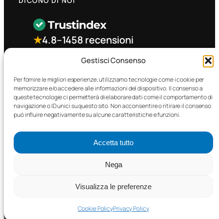
DICONO DI NOI
★
4.8
–
1458 recensioni
Gestisci Consenso
CONTATTO RAPIDO
Per fornire le migliori esperienze, utilizziamo tecnologie come i cookie per
memorizzare e/o accedere alle informazioni del dispositivo. Il consenso a
queste tecnologie ci permetterà di elaborare dati come il comportamento di
Facebook
navigazione o ID unici su questo sito. Non acconsentire o ritirare il consenso
può influire negativamente su alcune caratteristiche e funzioni.
Accetta tutto
Nega
©2025 MTC Automotive s.r.l. . Tutti i diritti riservati. – P.I.
02571850698
Visualizza le preferenze
PRIVACY POLICY
•
COOKIE POLICY
Cookie Policy
Privacy Policy