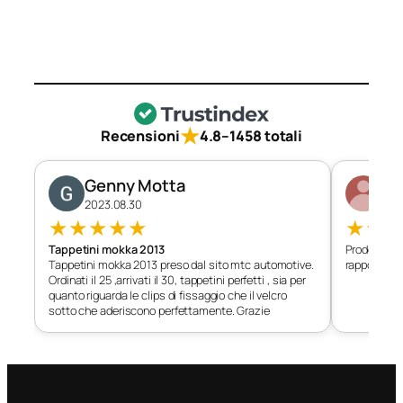
★
Recensioni
4.8
–
1458 totali
Genny Motta
Di
2023.08.30
202
★
★
★
★
★
★
★
Tappetini mokka 2013
Prodotto c
Tappetini mokka 2013 preso dal sito mtc automotive.
rapporto qu
Ordinati il 25 ,arrivati il 30, tappetini perfetti , sia per
quanto riguarda le clips di fissaggio che il velcro
sotto che aderiscono perfettamente. Grazie