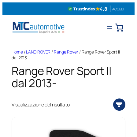
Vai
★
4.8
ACCEDI
al
contenuto
Home
/
LAND ROVER
/
Range Rover
/ Range Rover Sport II
dal 2013-
Range Rover Sport II
dal 2013-
Visualizzazione del risultato