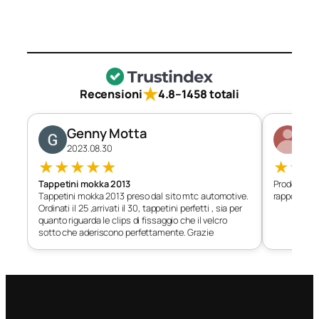
★
Recensioni
4.8
–
1458 totali
Genny Motta
Di
2023.08.30
202
★
★
★
★
★
★
★
Tappetini mokka 2013
Prodotto c
Tappetini mokka 2013 preso dal sito mtc automotive.
rapporto qu
Ordinati il 25 ,arrivati il 30, tappetini perfetti , sia per
quanto riguarda le clips di fissaggio che il velcro
sotto che aderiscono perfettamente. Grazie