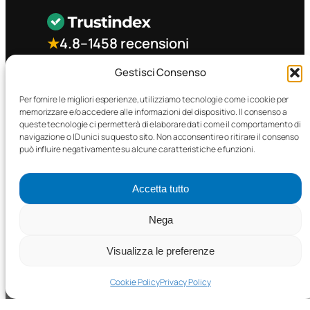
★
4.8
–
1458 recensioni
Gestisci Consenso
CONTATTO RAPIDO
Per fornire le migliori esperienze, utilizziamo tecnologie come i cookie per
memorizzare e/o accedere alle informazioni del dispositivo. Il consenso a
queste tecnologie ci permetterà di elaborare dati come il comportamento di
Facebook
navigazione o ID unici su questo sito. Non acconsentire o ritirare il consenso
può influire negativamente su alcune caratteristiche e funzioni.
Accetta tutto
Nega
©2025 MTC Automotive s.r.l. . Tutti i diritti riservati. – P.I.
02571850698
Visualizza le preferenze
PRIVACY POLICY
•
COOKIE POLICY
Cookie Policy
Privacy Policy